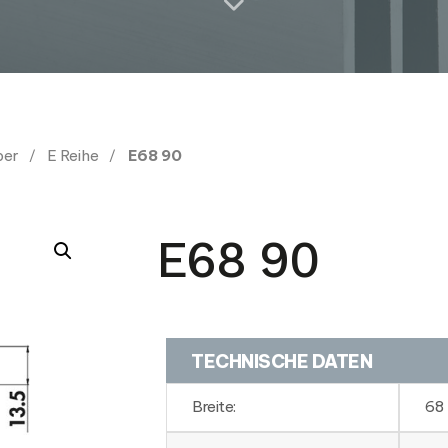
per
E Reihe
E68 90
E68 90
TECHNISCHE DATEN
Breite:
68