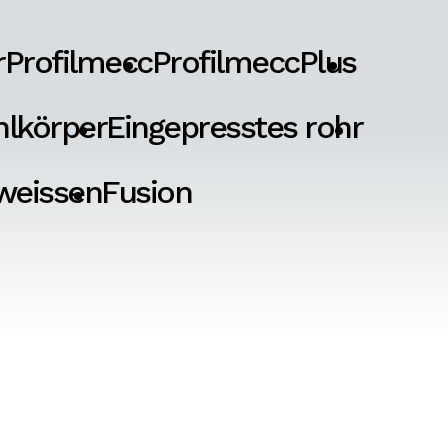
r
Profilmecc
ProfilmeccPlus
hlkörper
Eingepresstes rohr
weissen
Fusion