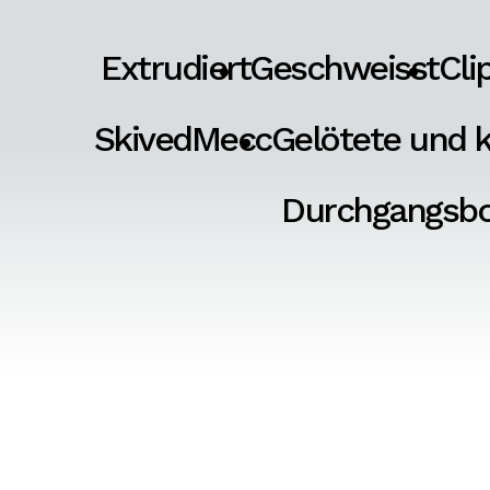
Extrudiert
Geschweisst
Cli
SkivedMecc
Gelötete und k
Durchgangsb