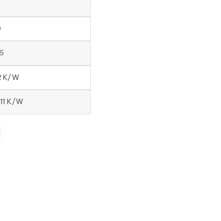
0
6
22 K/W
411 K/W