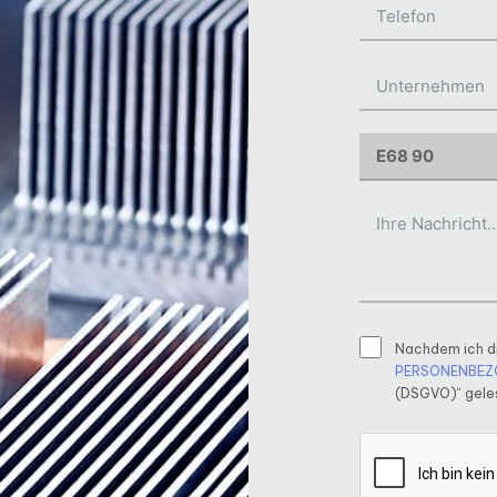
Nachdem ich d
PERSONENBEZ
(DSGVO)“ geles