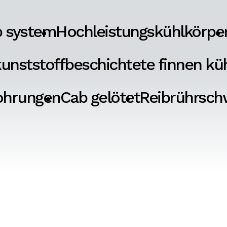
p system
Hochleistungskühlkörpe
unststoffbeschichtete finnen kü
ohrungen
Cab gelötet
Reibrührsch