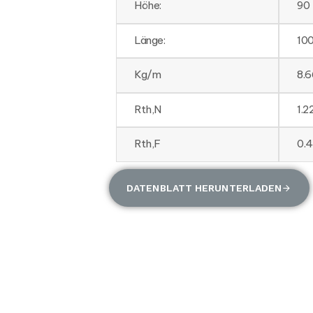
Höhe:
90
Länge:
10
Kg/m
8.6
Rth,N
1.
Rth,F
0.
DATENBLATT HERUNTERLADEN