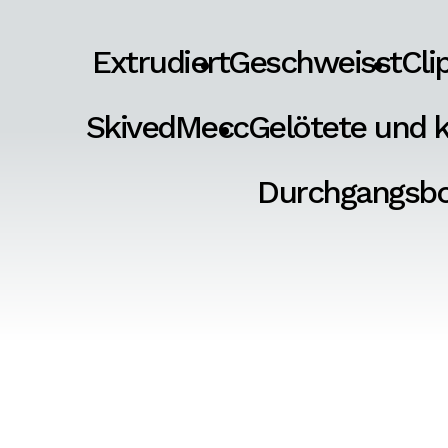
Extrudiert
Geschweisst
Cli
SkivedMecc
Gelötete und k
Durchgangsb