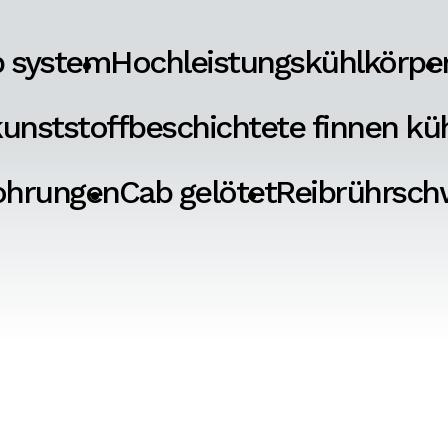
p system
Hochleistungskühlkörpe
unststoffbeschichtete finnen kü
ohrungen
Cab gelötet
Reibrührsch