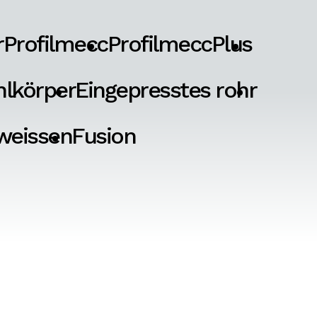
r
Profilmecc
ProfilmeccPlus
hlkörper
Eingepresstes rohr
weissen
Fusion