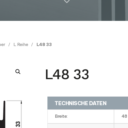
per
L Reihe
L48 33
L48 33
TECHNISCHE DATEN
Breite:
48