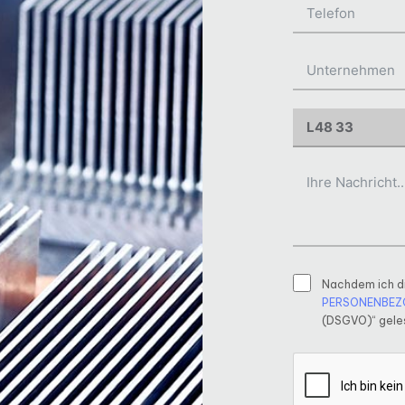
Nachdem ich d
PERSONENBEZ
(DSGVO)“ geles