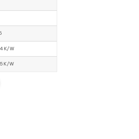
5
54 K/W
95 K/W