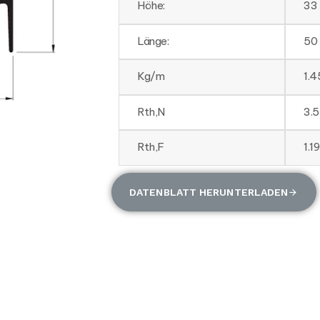
Höhe:
33
Länge:
50
Kg/m
1.4
Rth,N
3.
Rth,F
1.1
DATENBLATT HERUNTERLADEN