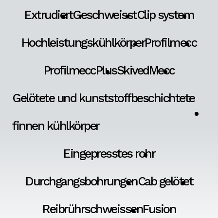
Extrudiert
Geschweisst
Clip system
Hochleistungskühlkörper
Profilmecc
ProfilmeccPlus
SkivedMecc
Gelötete und kunststoffbeschichtete
finnen kühlkörper
Eingepresstes rohr
Durchgangsbohrungen
Cab gelötet
Reibrührschweissen
Fusion