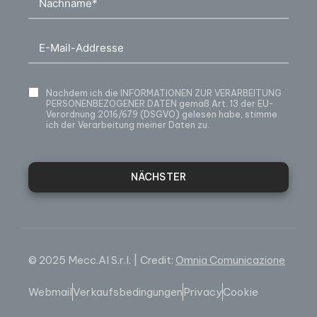
Nachdem ich die
INFORMATIONEN ZUR VERARBEITUNG
PERSONENBEZOGENER DATEN
gemäß Art. 13 der EU-
Verordnung 2016/679 (DSGVO) gelesen habe, stimme
ich der Verarbeitung meiner Daten zu.
NÄCHSTER
© 2025 Mecc.Al S.r.l. | Credit:
Omnia Comunicazione
Webmail
Verkaufsbedingungen
Privacy
Cookie