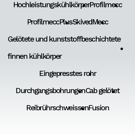
Hochleistungskühlkörper
Profilmecc
ProfilmeccPlus
SkivedMecc
Gelötete und kunststoffbeschichtete
finnen kühlkörper
Eingepresstes rohr
Durchgangsbohrungen
Cab gelötet
Reibrührschweissen
Fusion