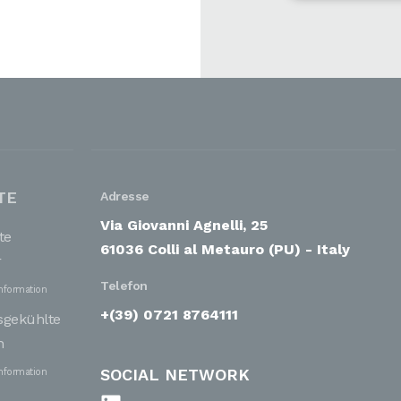
TE
Adresse
Via Giovanni Agnelli, 25
te
61036 Colli al Metauro (PU) - Italy
r
Telefon
nformation
+(39) 0721 8764111
tsgekühlte
n
SOCIAL NETWORK
nformation