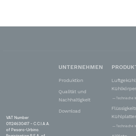
UNTERNEHMEN
PRODUK
Produktion
Luftgekühl
Kühlkörpe
Qualität und
Technische I
Nachhaltigkeit
Flüssigkei
Download
Kühlplatte
VAT Number
01124630417 – C.C.I.A.A.
Technische I
of Pesaro-Urbino.
Registration R.E.A. of