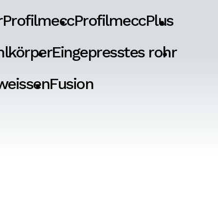
r
Profilmecc
ProfilmeccPlus
hlkörper
Eingepresstes rohr
weissen
Fusion