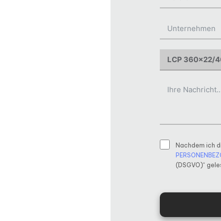
Nachdem ich d
PERSONENBEZ
(DSGVO)“ geles