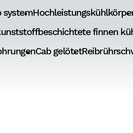
p system
Hochleistungskühlkörpe
unststoffbeschichtete finnen kü
ohrungen
Cab gelötet
Reibrührsch