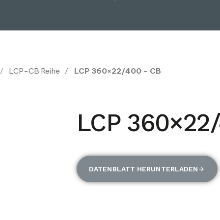
LCP-CB Reihe
LCP 360×22/400 – CB
LCP 360×22/
DATENBLATT HERUNTERLADEN