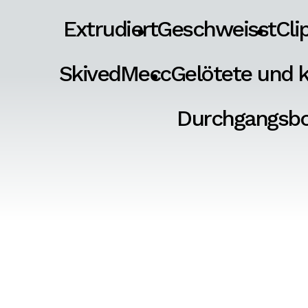
Extrudiert
Geschweisst
Cli
SkivedMecc
Gelötete und k
Durchgangsb