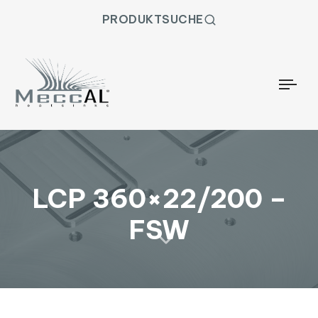
PRODUKTSUCHE
Togg
LCP 360×22/200 –
FSW