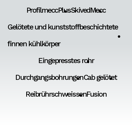
ProfilmeccPlus
SkivedMecc
Gelötete und kunststoffbeschichtete
finnen kühlkörper
Eingepresstes rohr
Durchgangsbohrungen
Cab gelötet
Reibrührschweissen
Fusion