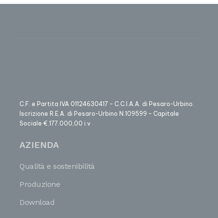
C.F. e Partita IVA 01124630417 – C.C.I.A.A. di Pesaro-Urbino.
Iscrizione R.E.A. di Pesaro-Urbino N.109599 – Capitale
Sociale €.177.000,00 i.v
AZIENDA
Qualità e sostenibilità
Produzione
Download