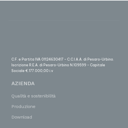
C.F. e Partita IVA 01124630417 – C.C.I.A.A. di Pesaro-Urbino.
Iscrizione R.E.A. di Pesaro-Urbino N.109599 – Capitale
Sociale €.177.000,00 i.v
AZIENDA
Qualità e sostenibilità
Produzione
Download