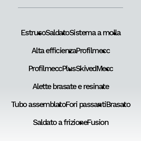
Estruso
Saldato
Sistema a molla
Alta efficienza
Profilmecc
ProfilmeccPlus
SkivedMecc
Alette brasate e resinate
Tubo assemblato
Fori passanti
Brasato
Saldato a frizione
Fusion