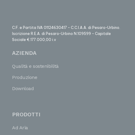
C.F. e Partita IVA 01124630417 – C.C.I.A.A. di Pesaro-Urbino.
Iscrizione R.E.A. di Pesaro-Urbino N.109599 – Capitale
Sociale €.177.000,00 i.v
AZIENDA
Qualità e sostenibilità
Produzione
Download
PRODOTTI
Ad Aria