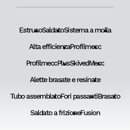
Estruso
Saldato
Sistema a molla
Alta efficienza
Profilmecc
ProfilmeccPlus
SkivedMecc
Alette brasate e resinate
Tubo assemblato
Fori passanti
Brasato
Saldato a frizione
Fusion