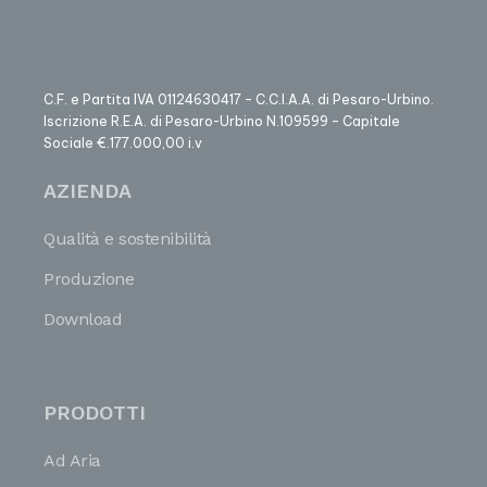
C.F. e Partita IVA 01124630417 – C.C.I.A.A. di Pesaro-Urbino.
Iscrizione R.E.A. di Pesaro-Urbino N.109599 – Capitale
Sociale €.177.000,00 i.v
AZIENDA
Qualità e sostenibilità
Produzione
Download
PRODOTTI
Ad Aria