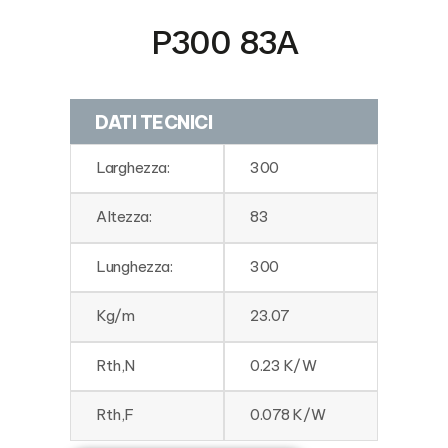
P300 83A
DATI TECNICI
Larghezza:
300
Altezza:
83
Lunghezza:
300
Kg/m
23.07
Rth,N
0.23 K/W
Rth,F
0.078 K/W