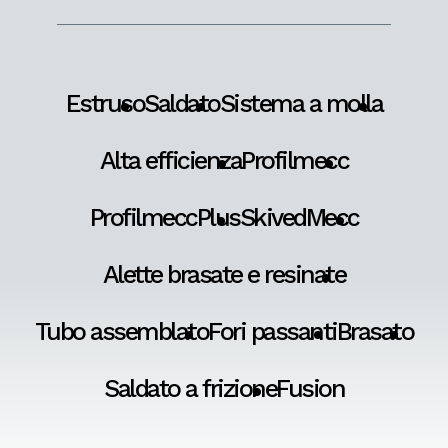
Estruso
Saldato
Sistema a molla
Alta efficienza
Profilmecc
ProfilmeccPlus
SkivedMecc
Alette brasate e resinate
Tubo assemblato
Fori passanti
Brasato
Saldato a frizione
Fusion