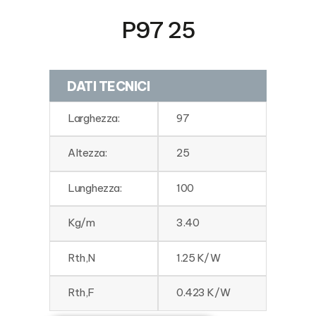
P97 25
DATI TECNICI
Larghezza:
97
Altezza:
25
Lunghezza:
100
Kg/m
3.40
Rth,N
1.25 K/W
Rth,F
0.423 K/W