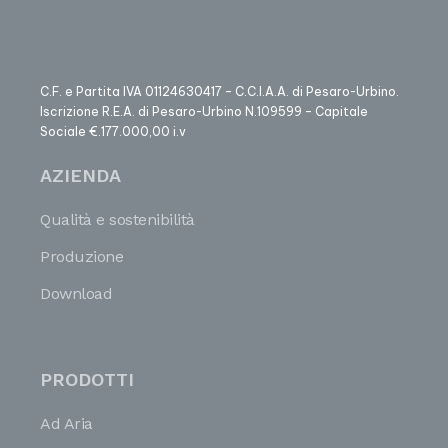
C.F. e Partita IVA 01124630417 – C.C.I.A.A. di Pesaro-Urbino.
Iscrizione R.E.A. di Pesaro-Urbino N.109599 – Capitale
Sociale €.177.000,00 i.v
AZIENDA
Qualità e sostenibilità
Produzione
Download
PRODOTTI
Ad Aria