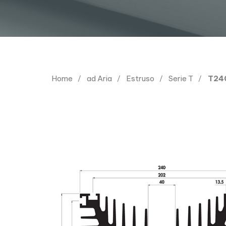
Home
ad Aria
Estruso
Serie T
T240