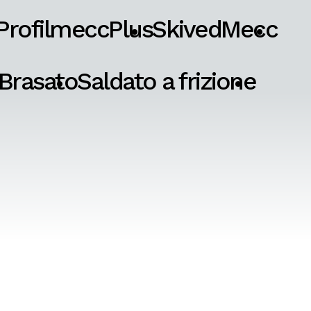
ProfilmeccPlus
SkivedMecc
Brasato
Saldato a frizione