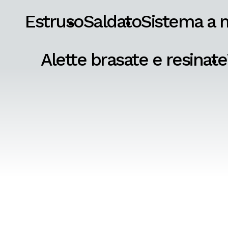
Estruso
Saldato
Sistema a 
Alette brasate e resinate