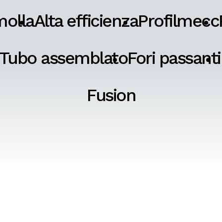
molla
Alta efficienza
Profilmecc
Tubo assemblato
Fori passanti
Fusion