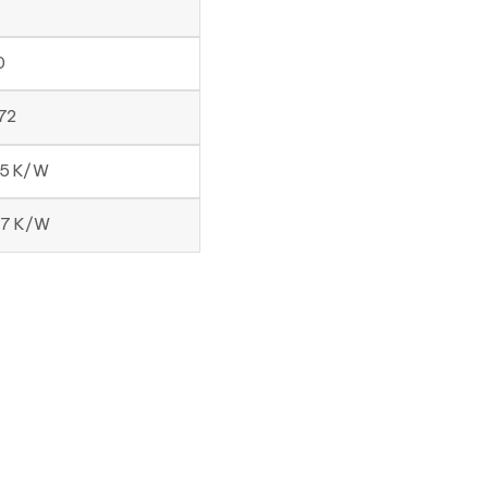
0
72
35 K/W
117 K/W