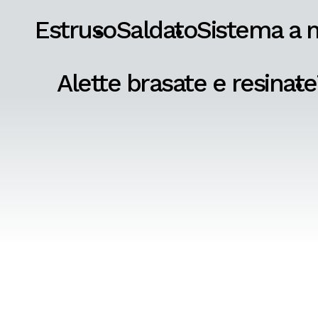
Estruso
Saldato
Sistema a 
Alette brasate e resinate