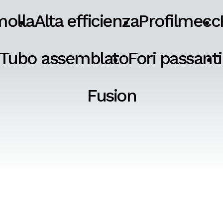
molla
Alta efficienza
Profilmecc
Tubo assemblato
Fori passanti
Fusion