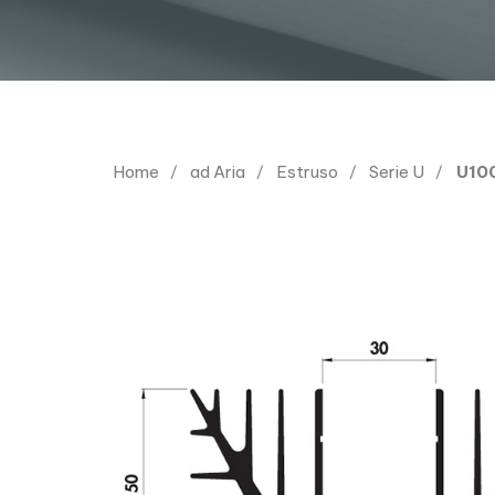
Home
ad Aria
Estruso
Serie U
U10