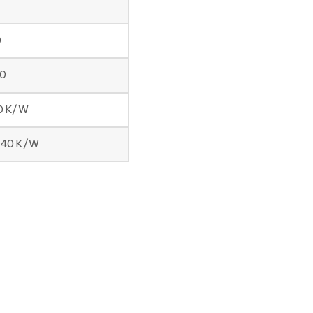
0
90
30 K/W
440 K/W