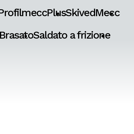
ProfilmeccPlus
SkivedMecc
Brasato
Saldato a frizione