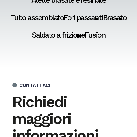
Alette brasate e resinate
Tubo assemblato
Fori passanti
Brasato
Saldato a frizione
Fusion
CONTATTACI
Richiedi
maggiori
informazioni