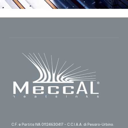
C.F. e Partita IVA 01124630417 – C.C.I.A.A. di Pesaro-Urbino.